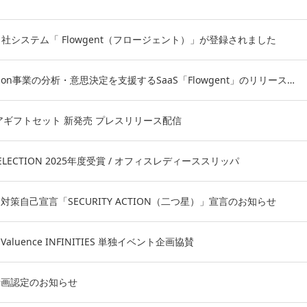
Nに当社システム「 Flowgent（フロージェント）」が登録されました
Amazon事業の分析・意思決定を支援するSaaS「Flowgent」のリリース…
アギフトセット 新発売 プレスリリース配信
 SELECTION 2025年度受賞 / オフィスレディーススリッパ
策自己宣言「SECURITY ACTION（二つ星）」宣言のお知らせ
luence INFINITIES 単独イベント企画協賛
計画認定のお知らせ