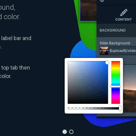
ound,
 color.
label bar and
.
top tab then
olor.